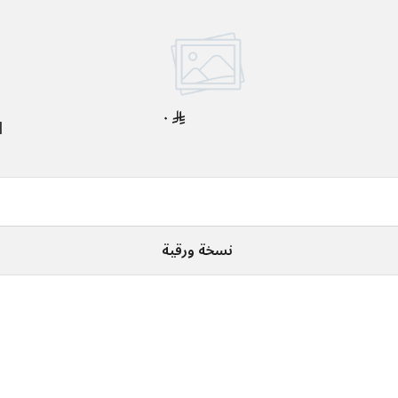
٠
1
نسخة ورقية