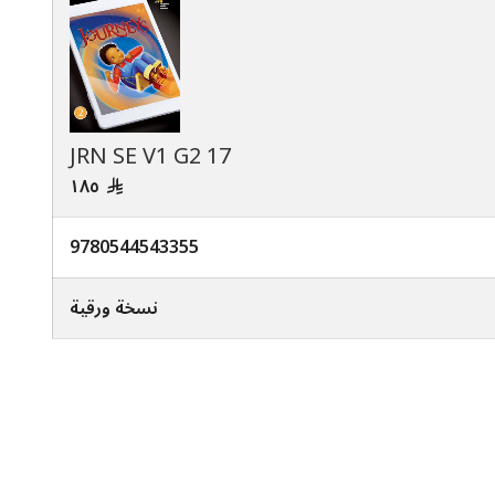
17 JRN SE V1 G2
١٨٥
9780544543355
نسخة ورقية