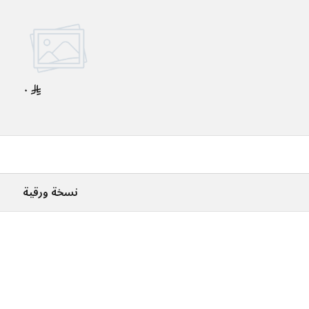
٠
نسخة ورقية